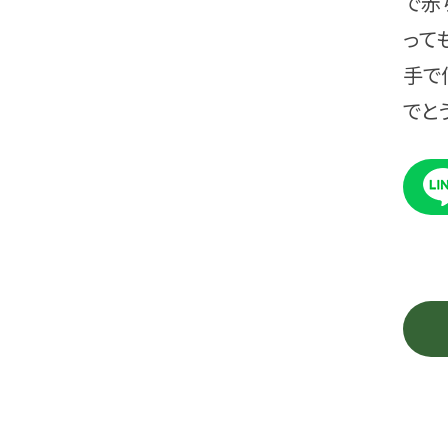
で赤
って
手で
でと