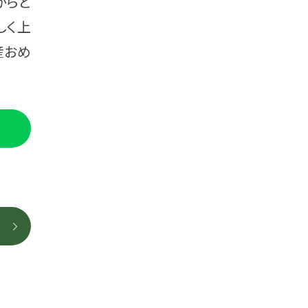
からと
しく上
産おめ