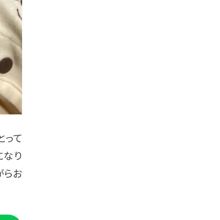
とって
になり
がらお